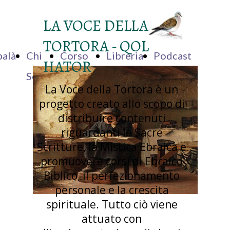
LA VOCE DELLA
TORTORA - QOL
alà
Chi
Corso
Libreria
Podcast
HATOR
Sono
di
La Voce della Tortora è un
Ebraico
progetto creato allo scopo di
distribuire contenuti
riguardanti le Sacre
Scritture, la Mistica Ebraica e
promuovere corsi di Ebraico
Biblico, il perfezionamento
personale e la crescita
spirituale. Tutto ciò viene
attuato con