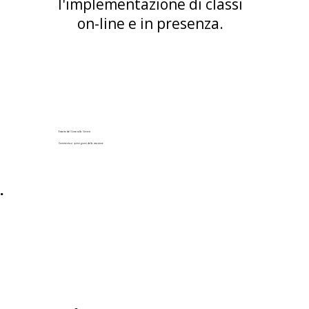
l'implementazione di classi
on-line e in presenza.
Estratto dal Corso sulla Genesi
Commento ai primi giorni della creazione
5.
Scopri di più